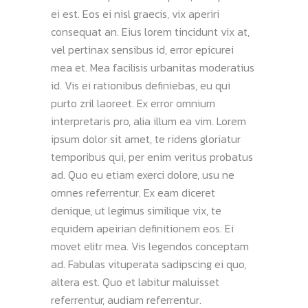
ei est. Eos ei nisl graecis, vix aperiri
consequat an. Eius lorem tincidunt vix at,
vel pertinax sensibus id, error epicurei
mea et. Mea facilisis urbanitas moderatius
id. Vis ei rationibus definiebas, eu qui
purto zril laoreet. Ex error omnium
interpretaris pro, alia illum ea vim. Lorem
ipsum dolor sit amet, te ridens gloriatur
temporibus qui, per enim veritus probatus
ad. Quo eu etiam exerci dolore, usu ne
omnes referrentur. Ex eam diceret
denique, ut legimus similique vix, te
equidem apeirian definitionem eos. Ei
movet elitr mea. Vis legendos conceptam
ad. Fabulas vituperata sadipscing ei quo,
altera est. Quo et labitur maluisset
referrentur, audiam referrentur.