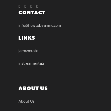
CONTACT
info@howtobeanmc.com
LINKS
jarmzmusic
instreamentals
ABOUT US
About Us