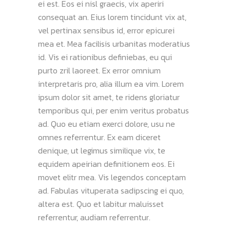
ei est. Eos ei nisl graecis, vix aperiri
consequat an. Eius lorem tincidunt vix at,
vel pertinax sensibus id, error epicurei
mea et. Mea facilisis urbanitas moderatius
id. Vis ei rationibus definiebas, eu qui
purto zril laoreet. Ex error omnium
interpretaris pro, alia illum ea vim. Lorem
ipsum dolor sit amet, te ridens gloriatur
temporibus qui, per enim veritus probatus
ad. Quo eu etiam exerci dolore, usu ne
omnes referrentur. Ex eam diceret
denique, ut legimus similique vix, te
equidem apeirian definitionem eos. Ei
movet elitr mea. Vis legendos conceptam
ad. Fabulas vituperata sadipscing ei quo,
altera est. Quo et labitur maluisset
referrentur, audiam referrentur.