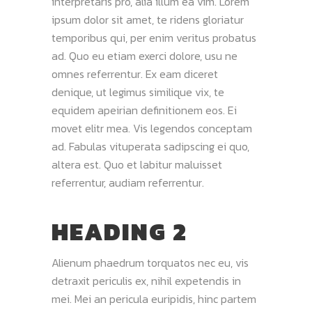
interpretaris pro, alia illum ea vim. Lorem
ipsum dolor sit amet, te ridens gloriatur
temporibus qui, per enim veritus probatus
ad. Quo eu etiam exerci dolore, usu ne
omnes referrentur. Ex eam diceret
denique, ut legimus similique vix, te
equidem apeirian definitionem eos. Ei
movet elitr mea. Vis legendos conceptam
ad. Fabulas vituperata sadipscing ei quo,
altera est. Quo et labitur maluisset
referrentur, audiam referrentur.
HEADING 2
Alienum phaedrum torquatos nec eu, vis
detraxit periculis ex, nihil expetendis in
mei. Mei an pericula euripidis, hinc partem