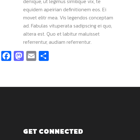
denique, ut legimus similique vix, te
equidem apeirian definitionem eos. Ei
movet elitr mea. Vis legendos conceptam
ad. Fabulas vituperata sadipscing ei quo,
altera est. Quo et labitur maluisset
referrentur, audiam referrentur.
Facebook
Mastodon
Email
Share
GET CONNECTED