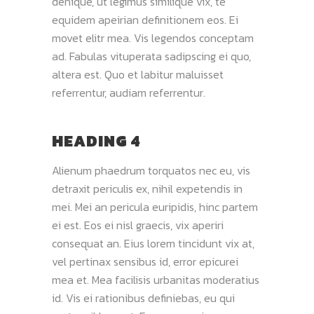
denique, ut legimus similique vix, te
equidem apeirian definitionem eos. Ei
movet elitr mea. Vis legendos conceptam
ad. Fabulas vituperata sadipscing ei quo,
altera est. Quo et labitur maluisset
referrentur, audiam referrentur.
HEADING 4
Alienum phaedrum torquatos nec eu, vis
detraxit periculis ex, nihil expetendis in
mei. Mei an pericula euripidis, hinc partem
ei est. Eos ei nisl graecis, vix aperiri
consequat an. Eius lorem tincidunt vix at,
vel pertinax sensibus id, error epicurei
mea et. Mea facilisis urbanitas moderatius
id. Vis ei rationibus definiebas, eu qui