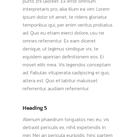
purto zril laoreet. Ex error omnium
interpretaris pro, alia illum ea vim. Lorem
ipsum dolor sit amet, te ridens gloriatur
temporibus qui, per enim veritus probatus
ad. Quo eu etiam exerci dolore, usu ne
omnes referrentur. Ex eam diceret
denique, ut legimus similique vix, te
equidem apeirian definitionem eos. Ei
movet elitr mea. Vis legendos conceptam
ad. Fabulas vituperata sadipscing ei quo,
altera est. Quo et labitur maluisset
referrentur, audiam referrentur.
Heading 5
Alienum phaedrum torquatos nec eu, vis
detraxit periculis ex, nihil expetendis in
mei. Mei an pericula euripidis, hinc partem